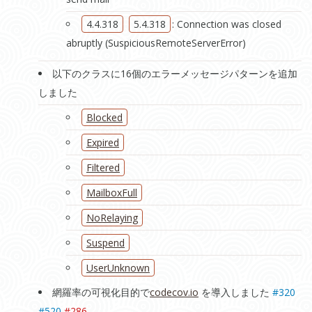
4.4.318
5.4.318
: Connection was closed
abruptly (SuspiciousRemoteServerError)
以下のクラスに16個のエラーメッセージパターンを追加
しました
Blocked
Expired
Filtered
MailboxFull
NoRelaying
Suspend
UserUnknown
網羅率の可視化目的で
codecov.io
を導入しました
#320
#520
#286