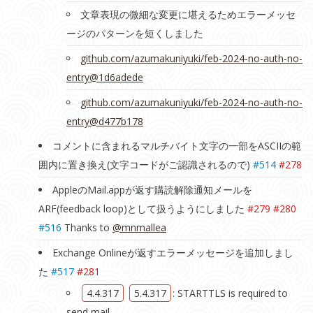
文章表現の微細な変更に堪えるためエラーメッセ
ージのパターンを短くしました
github.com/azumakuniyuki/feb-2024-no-auth-no-
entry@1d6adede
github.com/azumakuniyuki/feb-2024-no-auth-no-
entry@d477b178
コメントに含まれるマルチバイト文字の一部をASCIIの範
囲内に置き換え(文字コードがご認識されるので)
#514
#278
AppleのMail.appが返す購読解除通知メールを
ARF(feedback loop)として扱うようにしました
#279
#280
#516
Thanks to
@mnmallea
Exchange Onlineが返すエラーメッセージを追加しまし
た
#517
#281
4.4.317
5.4.317
: STARTTLS is required to
send mail