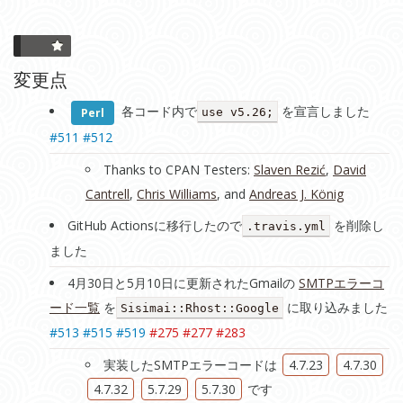
変更点
各コード内で
を宣言しました
Perl
use v5.26;
#511
#512
Thanks to CPAN Testers:
Slaven Rezić
,
David
Cantrell
,
Chris Williams
, and
Andreas J. König
GitHub Actionsに移行したので
を削除し
.travis.yml
ました
4月30日と5月10日に更新されたGmailの
SMTPエラーコ
ード一覧
を
に取り込みました
Sisimai::Rhost::Google
#513
#515
#519
#275
#277
#283
実装したSMTPエラーコードは
4.7.23
4.7.30
4.7.32
5.7.29
5.7.30
です