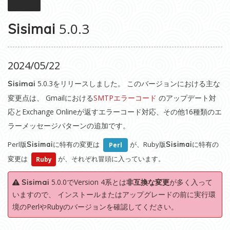
5.0.3
Sisimai
2024/05/22
5.0.3をリリースしました。 このバージョンにおける主な
Sisimai
変更点は、 Gmailにおける
SMTPエラーコード
のアップデート対
応とExchange Onlineが返すエラーコード対応、その他16種類のエ
ラーメッセージパターンの追加です。
Perl版
に特有の変更は
が、Ruby版
に特有の
Sisimai
Sisimai
Perl
変更は
が、それぞれ冒頭に入っています。
Ruby
5.0.0でVersion 4系とは
非互換な変更
が多く入って
Sisimai
いますので、 インストールまたはアップグレードの前に実行環
境のPerlやRubyのバージョンを確認してください。